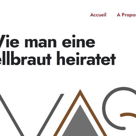
Accueil
A Propo
ie man eine
lbraut heiratet