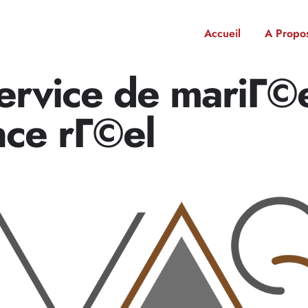
Accueil
A Propo
ervice de mariГ©
ce rГ©el