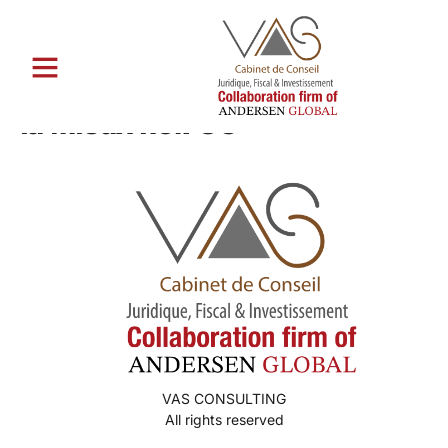
Catégorie :
Service de
mariГ©e par correspondance
la mieux notГ©e
VAS CONSULTING
All rights reserved