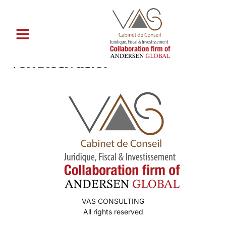
Catégorie :
kymmenen eniten
postimyynti morsiamen
verkkosivustot
VAS CONSULTING
All rights reserved