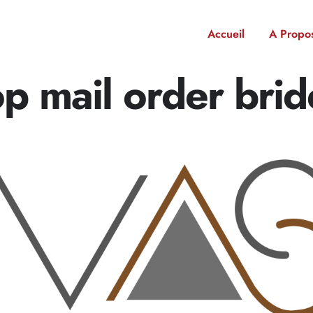
Accueil
A Propo
op mail order bride