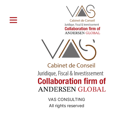
Catégorie :
lГ¶ytГ¤Г¤ morsian
VAS CONSULTING
All rights reserved