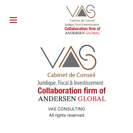
Catégorie :
kymmenen eniten
postimyynti morsiamen sivusto
VAS CONSULTING
All rights reserved